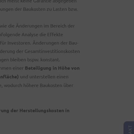
doch meist keine Garantie abgegeben
tungen der Baukosten zu Lasten bzw.
wie die Änderungen im Bereich der
hfolgende Analyse die Effekte
 für Investoren. Änderungen der Bau-
Änderung der Gesamtinvestitionskosten
ngen bleiben bspw. konstant.
ahmen einer
Beteiligung in Höhe von
nfläche)
und unterstellen einen
se, wodurch höhere Baukosten über
rung der Herstellungskosten in