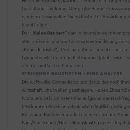
Herstellungsrisiko, profitiert aber auch im Gegenzu
Gestaltungsspielraum. Der große Bauherr muss zwar
einen professionellen Dienstleister für Abwicklung u
beauftragen.
Der
„kleine Bauherr“
darf in ein mehr oder weniger 
aber auch ein bestimmtes Kostenveränderungsrisiko
„Behördenrisiko“). Preisgarantien sind unter besti
Grunderwerbsteuer und Eintragungsgebühr wird – w
den Gesamtkosten bemessen.
STEIGENDE BAUKOSTEN – EINE ANALYSE
Die weltweite Corona-Krise und der leider noch im
wirtschaftliche Wellen geschlagen. Neben Zinserhö
(vor allem bei Fixzinsen) sind aufgrund der Nachfrag
bestimmten Bereichen Baukosten deutlich gestiege
Bei einem Bauherrenmodell eines erfahrenen Anbiete
Bau-/Sanierungs-/Herstellungskosten in der Regel rea