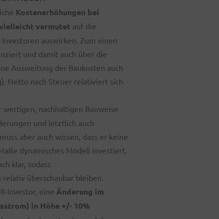
liche
Kostenerhöhungen bei
vielleicht vermutet
auf die
r Investoren auswirken. Zum einen
nziert und damit auch über die
eine Ausweitung der Baukosten auch
. Netto nach Steuer relativiert sich
 wertigen, nachhaltigen Bauweise
derungen und letztlich auch
 muss aber auch wissen, dass er keine
Maße dynamisches Modell investiert.
ch klar, sodass
elativ überschaubar bleiben.
l-Investor, eine
Änderung im
gsstrom) in Höhe +/- 10%