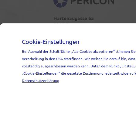
PERICON
Hartenaugasse 6a
8010 Graz
Österreich
Cookie-Einstellungen
Bei Auswahl der Schaltfläche „Alle Cookies akzeptieren“ stimmen Sie
Verarbeitung in den USA stattfinden. Wir weisen Sie darauf hin, da
vollständig ausgeschlossen werden kann. Unter dem Punkt „Einstellu
„Cookie-Einstellungen“ die gesetzte Zustimmung jederzeit widerruf
Datenschutzerklärung
IMPRESSUM
AGB
DATENSCHUT
Diese Website ist durch reCAPTCHA geschützt, es
Datenschutzbestimmungen
und
Nutzungsbeding
© 2026 PERICON GmbH