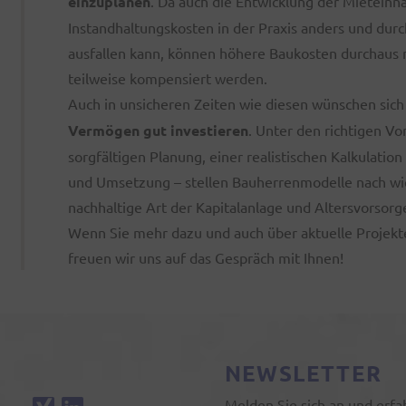
einzuplanen
. Da auch die Entwicklung der Mietein
Instandhaltungskosten in der Praxis anders und durch
ausfallen kann, können höhere Baukosten durchaus
teilweise kompensiert werden.
Auch in unsicheren Zeiten wie diesen wünschen sic
Vermögen gut investieren
. Unter den richtigen V
sorgfältigen Planung, einer realistischen Kalkulatio
und Umsetzung – stellen Bauherrenmodelle nach wie
nachhaltige Art der Kapitalanlage und Altersvorsorge
Wenn Sie mehr dazu und auch über aktuelle Projekt
freuen wir uns auf das Gespräch mit Ihnen!
NEWSLETTER
Melden Sie sich an und erfa