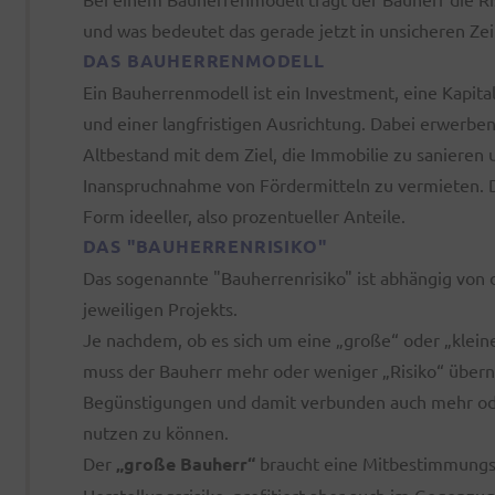
und was bedeutet das gerade jetzt in unsicheren Zei
DAS BAUHERRENMODELL
Ein Bauherrenmodell ist ein Investment, eine Kapit
und einer langfristigen Ausrichtung. Dabei erwerben
Altbestand mit dem Ziel, die Immobilie zu sanieren u
Inanspruchnahme von Fördermitteln zu vermieten. Di
Form ideeller, also prozentueller Anteile.
DAS "BAUHERRENRISIKO"
Das sogenannte "Bauherrenrisiko" ist abhängig von
jeweiligen Projekts.
Je nachdem, ob es sich um eine „große“ oder „klein
muss der Bauherr mehr oder weniger „Risiko“ über
Begünstigungen und damit verbunden auch mehr od
nutzen zu können.
Der
„große Bauherr“
braucht eine Mitbestimmungsm