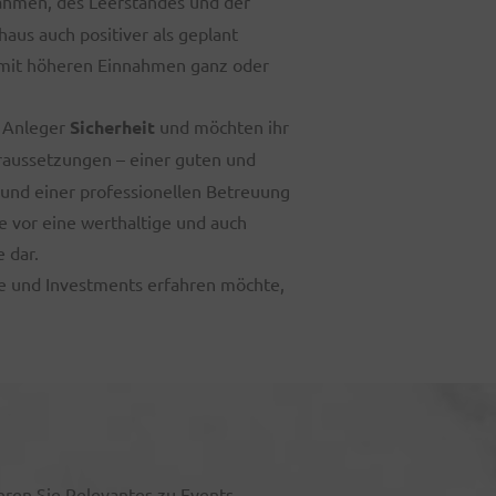
nahmen, des Leerstandes und der
aus auch positiver als geplant
 mit höheren Einnahmen ganz oder
h Anleger
Sicherheit
und möchten ihr
oraussetzungen – einer guten und
n und einer professionellen Betreuung
 vor eine werthaltige und auch
 dar.
e und Investments erfahren möchte,
hren Sie Relevantes zu Events,