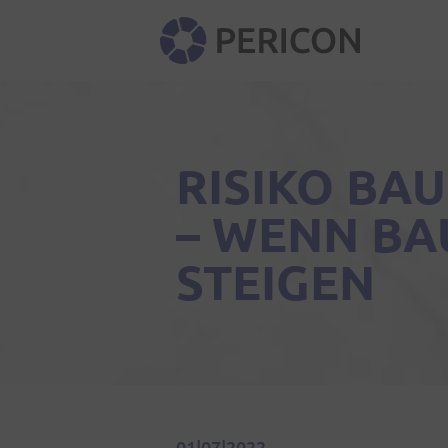
PERICON
RISIKO BA
– WENN B
STEIGEN
01|07|2022