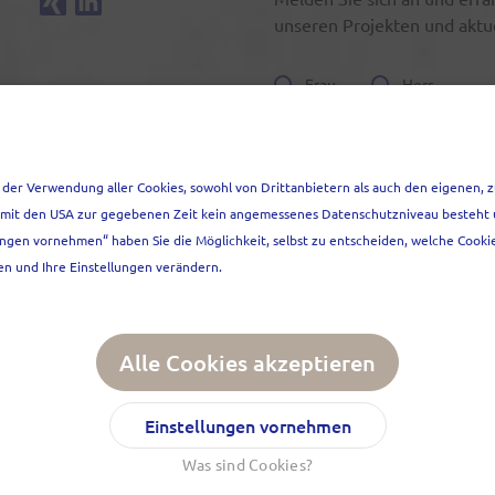
Xing
LinkedIn
unseren Projekten und aktu
Anrede
Frau
Herr
Vorname*
 der Verwendung aller Cookies, sowohl von Drittanbietern als auch den eigenen, z
Nachname*
ss mit den USA zur gegebenen Zeit kein angemessenes Datenschutzniveau besteht 
ngen vornehmen“ haben Sie die Möglichkeit, selbst zu entscheiden, welche Cookie
en und Ihre Einstellungen verändern.
E-mail
Z
FAQ
Alle Cookies akzeptieren
 gelten die
Ihre Kontaktdaten werden
ungen
von Google.
Datenschutzerklärung
gesp
Einstellungen vornehmen
Formulars stimmen Sie die
Was sind Cookies?