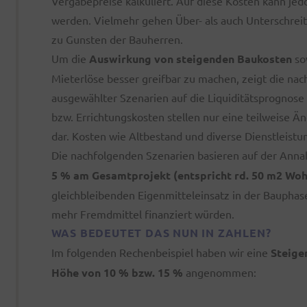
Vergabepreise kalkuliert. Auf diese Kosten kann je
werden. Vielmehr gehen Über- als auch Unterschrei
zu Gunsten der Bauherren.
Um die
Auswirkung von steigenden Baukosten
so
Mieterlöse besser greifbar zu machen, zeigt die nac
ausgewählter Szenarien auf die Liquiditätsprognose
bzw. Errichtungskosten stellen nur eine teilweise 
dar. Kosten wie Altbestand und diverse Dienstleistu
Die nachfolgenden Szenarien basieren auf der Ann
5 % am Gesamtprojekt (entspricht rd. 50 m2 Woh
gleichbleibenden Eigenmitteleinsatz in der Baupha
mehr Fremdmittel finanziert würden.
WAS BEDEUTET DAS NUN IN ZAHLEN?
Im folgenden Rechenbeispiel haben wir eine
Steige
Höhe von 10 % bzw. 15 %
angenommen: