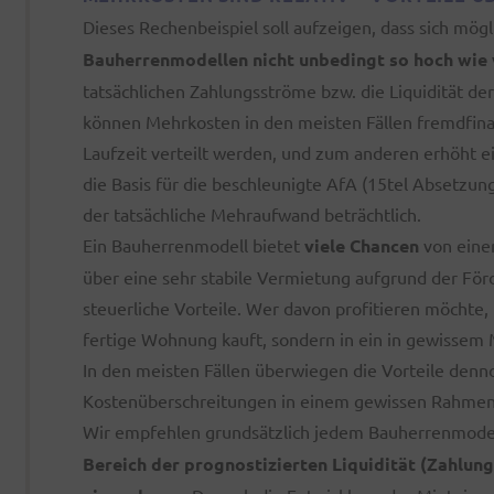
Dieses Rechenbeispiel soll aufzeigen, dass sich mög
Bauherrenmodellen nicht unbedingt so hoch wie 
tatsächlichen Zahlungsströme bzw. die Liquidität de
können Mehrkosten in den meisten Fällen fremdfina
Laufzeit verteilt werden, und zum anderen erhöht 
die Basis für die beschleunigte AfA (15tel Absetzung)
der tatsächliche Mehraufwand beträchtlich.
Ein Bauherrenmodell bietet
viele Chancen
von einer
über eine sehr stabile Vermietung aufgrund der För
steuerliche Vorteile. Wer davon profitieren möchte,
fertige Wohnung kauft, sondern in ein in gewissem 
In den meisten Fällen überwiegen die Vorteile denno
Kostenüberschreitungen in einem gewissen Rahmen r
Wir empfehlen grundsätzlich jedem Bauherrenmodel
Bereich der prognostizierten Liquidität (Zahlun