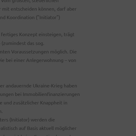
g vom größten, steuerlichen
 mit entscheiden können, darf aber
nd Koordination ("Initiator")
fertiges Konzept einsteigen, trägt
 (zumindest das sog.
mmten Voraussetzungen möglich. Die
ie bei einer Anlegerwohnung – von
mer andauernde Ukraine-Krieg haben
hungen bei Immobilienfinanzierungen
e und zusätzlicher Knappheit in
n.
rs (Initiator) werden die
listisch auf Basis aktuell möglicher