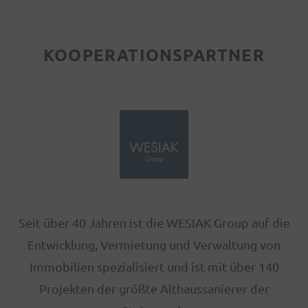
andere Teile der Stadt zu erreichen.
Insgesamt ist Sankt Leonhard ein lebendiger
KOOPERATIONSPARTNER
und vielfältiger Stadtbezirk.
HARDFACTS
Graz - zweitgrößte Stadt Österreichs mit
knapp 300.000 Einwohner
Hohes Entwicklungspotential durch
Bevölkerungswachstum und Zuzug - bis
2050 geschätzt 350.000 Einwohner
öffentlicher Verkehr (Bus & Straßenbahn)
und Ärzte im direkten Umfeld fußläufig
Seit über 40 Jahren ist die WESIAK Group auf die
erreichbar
Entwicklung, Vermietung und Verwaltung von
zentrale Lage im innerstädtischen Bereich
Immobilien spezialisiert und ist mit über 140
von Graz
Projekten der größte Althaussanierer der
Nahversorgung – in unmittelbarer