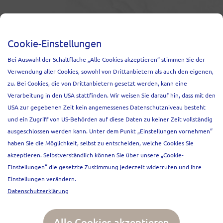
NEWSLETTER
Cookie-Einstellungen
Melden Sie sich an und erfahren Sie
Bei Auswahl der Schaltfläche „Alle Cookies akzeptieren“ stimmen Sie der
Relevantes zu Events, unseren Projekten
Verwendung aller Cookies, sowohl von Drittanbietern als auch den eigenen,
und aktuellen Marktentwicklungen.
zu. Bei Cookies, die von Drittanbietern gesetzt werden, kann eine
Anrede
Verarbeitung in den USA stattfinden. Wir weisen Sie darauf hin, dass mit den
Frau
Herr
USA zur gegebenen Zeit kein angemessenes Datenschutzniveau besteht
und ein Zugriff von US-Behörden auf diese Daten zu keiner Zeit vollständig
Vorname*
ausgeschlossen werden kann. Unter dem Punkt „Einstellungen vornehmen“
haben Sie die Möglichkeit, selbst zu entscheiden, welche Cookies Sie
akzeptieren. Selbstverständlich können Sie über unsere „Cookie-
Nachname*
Einstellungen“ die gesetzte Zustimmung jederzeit widerrufen und Ihre
Einstellungen verändern.
Datenschutzerklärung
E-mail
Go
Alle Cookies akzeptieren