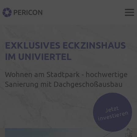
Men
PERICON
EXKLUSIVES ECKZINSHAUS
IM UNIVIERTEL
Wohnen am Stadtpark - hochwertige
Sanierung mit Dachgeschoßausbau
J
etzt
i
n
v
esti
er
e
n