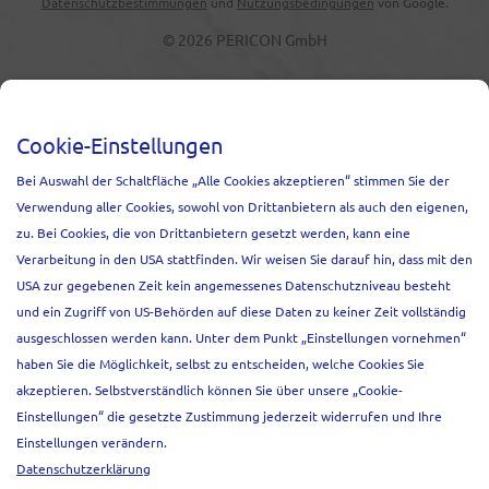
Datenschutzbestimmungen
und
Nutzungsbedingungen
von Google.
© 2026 PERICON GmbH
NEWSLETTER
Cookie-Einstellungen
Melden Sie sich an und erfahren Sie
Bei Auswahl der Schaltfläche „Alle Cookies akzeptieren“ stimmen Sie der
Relevantes zu Events, unseren Projekten
Verwendung aller Cookies, sowohl von Drittanbietern als auch den eigenen,
und aktuellen Marktentwicklungen.
zu. Bei Cookies, die von Drittanbietern gesetzt werden, kann eine
Anrede
Verarbeitung in den USA stattfinden. Wir weisen Sie darauf hin, dass mit den
Frau
Herr
USA zur gegebenen Zeit kein angemessenes Datenschutzniveau besteht
und ein Zugriff von US-Behörden auf diese Daten zu keiner Zeit vollständig
Vorname*
ausgeschlossen werden kann. Unter dem Punkt „Einstellungen vornehmen“
haben Sie die Möglichkeit, selbst zu entscheiden, welche Cookies Sie
akzeptieren. Selbstverständlich können Sie über unsere „Cookie-
Nachname*
Einstellungen“ die gesetzte Zustimmung jederzeit widerrufen und Ihre
Einstellungen verändern.
Datenschutzerklärung