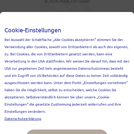
© 2026 PERICON GmbH
NEWSLETTER
Cookie-Einstellungen
Melden Sie sich an und erfahren Sie
Bei Auswahl der Schaltfläche „Alle Cookies akzeptieren“ stimmen Sie der
Relevantes zu Events, unseren Projekten
Verwendung aller Cookies, sowohl von Drittanbietern als auch den eigenen,
und aktuellen Marktentwicklungen.
zu. Bei Cookies, die von Drittanbietern gesetzt werden, kann eine
Anrede
Verarbeitung in den USA stattfinden. Wir weisen Sie darauf hin, dass mit den
Frau
Herr
USA zur gegebenen Zeit kein angemessenes Datenschutzniveau besteht
und ein Zugriff von US-Behörden auf diese Daten zu keiner Zeit vollständig
Vorname*
ausgeschlossen werden kann. Unter dem Punkt „Einstellungen vornehmen“
haben Sie die Möglichkeit, selbst zu entscheiden, welche Cookies Sie
akzeptieren. Selbstverständlich können Sie über unsere „Cookie-
Nachname*
Einstellungen“ die gesetzte Zustimmung jederzeit widerrufen und Ihre
Einstellungen verändern.
Datenschutzerklärung
E-mail
Go