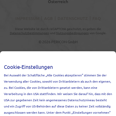
Österreich
IMPRESSUM
AGB
DATENSCHUTZ
FAQ
Diese Website ist durch reCAPTCHA geschützt, es gelten die
Datenschutzbestimmungen
und
Nutzungsbedingungen
von Google.
© 2026 PERICON GmbH
NEWSLETTER
Cookie-Einstellungen
Melden Sie sich an und erfahren Sie
Bei Auswahl der Schaltfläche „Alle Cookies akzeptieren“ stimmen Sie der
Relevantes zu Events, unseren Projekten
Verwendung aller Cookies, sowohl von Drittanbietern als auch den eigenen,
und aktuellen Marktentwicklungen.
zu. Bei Cookies, die von Drittanbietern gesetzt werden, kann eine
Anrede
Verarbeitung in den USA stattfinden. Wir weisen Sie darauf hin, dass mit den
Frau
Herr
USA zur gegebenen Zeit kein angemessenes Datenschutzniveau besteht
und ein Zugriff von US-Behörden auf diese Daten zu keiner Zeit vollständig
Vorname*
ausgeschlossen werden kann. Unter dem Punkt „Einstellungen vornehmen“