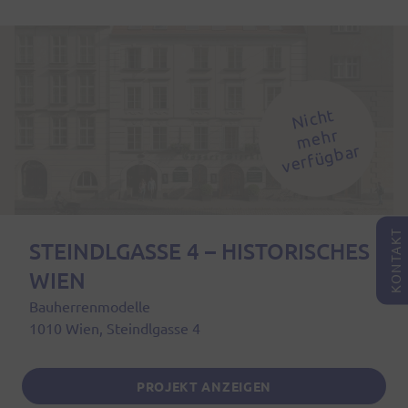
Nic
ht
m
e
v
erf
ü
g
b
hr
ar
KONTAKT
STEINDLGASSE 4 – HISTORISCHES
WIEN
Bauherrenmodelle
1010 Wien, Steindlgasse 4
PROJEKT ANZEIGEN