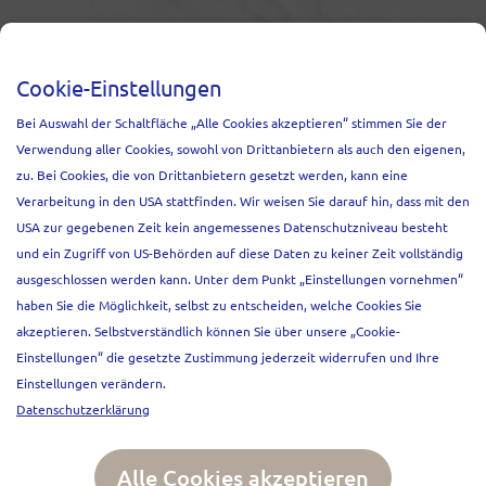
NEWSLETTER
Cookie-Einstellungen
Melden Sie sich an und erfahren Sie
Bei Auswahl der Schaltfläche „Alle Cookies akzeptieren“ stimmen Sie der
Relevantes zu Events, unseren Projekten
Verwendung aller Cookies, sowohl von Drittanbietern als auch den eigenen,
und aktuellen Marktentwicklungen.
zu. Bei Cookies, die von Drittanbietern gesetzt werden, kann eine
Anrede
Verarbeitung in den USA stattfinden. Wir weisen Sie darauf hin, dass mit den
Frau
Herr
USA zur gegebenen Zeit kein angemessenes Datenschutzniveau besteht
und ein Zugriff von US-Behörden auf diese Daten zu keiner Zeit vollständig
Vorname*
ausgeschlossen werden kann. Unter dem Punkt „Einstellungen vornehmen“
haben Sie die Möglichkeit, selbst zu entscheiden, welche Cookies Sie
akzeptieren. Selbstverständlich können Sie über unsere „Cookie-
Nachname*
Einstellungen“ die gesetzte Zustimmung jederzeit widerrufen und Ihre
Einstellungen verändern.
Datenschutzerklärung
E-mail
Go
Alle Cookies akzeptieren